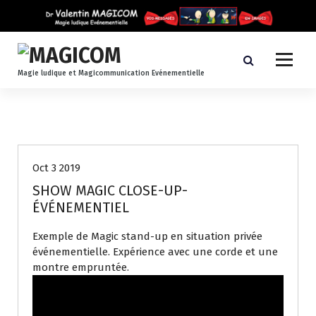
A
l
l
e
r
Magie ludique et Magicommunication Evénementielle
a
u
c
videos_evenementiel
o
n
t
Oct 3 2019
e
SHOW MAGIC CLOSE-UP-
n
ÉVÉNEMENTIEL
u
Exemple de Magic stand-up en situation privée
événementielle. Expérience avec une corde et une
montre empruntée.