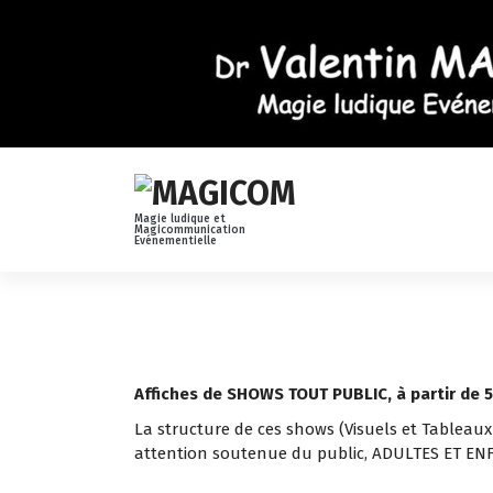
A
l
l
e
r
a
u
c
o
Magie ludique et
n
Magicommunication
Evénementielle
t
e
n
u
Affiches de SHOWS TOUT PUBLIC, à partir de 5
La structure de ces shows (Visuels et Tableaux
attention soutenue du public, ADULTES ET ENF